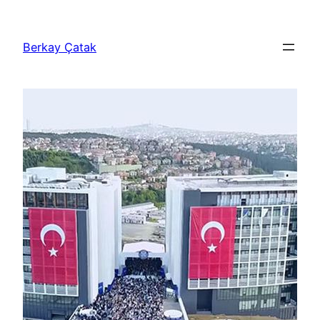
İçeriğe
geç
Berkay Çatak